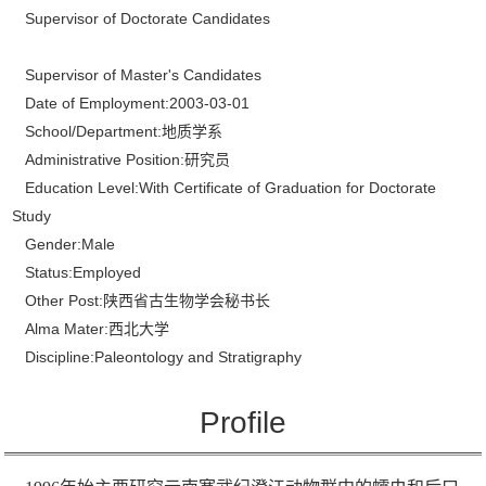
Supervisor of Doctorate Candidates
Supervisor of Master's Candidates
Date of Employment:2003-03-01
School/Department:地质学系
Administrative Position:研究员
Education Level:With Certificate of Graduation for Doctorate
Study
Gender:Male
Status:Employed
Other Post:陕西省古生物学会秘书长
Alma Mater:西北大学
Discipline:Paleontology and Stratigraphy
Profile