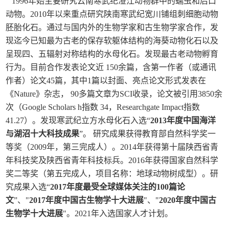
1996年始主要研究云南寒武纪澄江动物群中的蠕虫和后口
动物。2010年以来重点研究陕南寒武纪宽川铺组刺细胞动物
胚胎化石。通过与国内外的生物学家和古生物学家合作，发
现迄今已知最为古老的保存软躯体结构的海葵动物化石以及
呈现四、五辐射对称结构的水母化石。
发现最古老动物孵育
行为。
目前合作发表论文近
15
0余篇，含第一作者（或通讯
作者）论文45篇，其中
1
篇以封面、亮点论文形式发表在
《
Nature
》杂志，
90多篇文章为
SCI
收录，论文被引用3850余
次（Google
Scholars
h指数 34，
Researchgate
Impact指数
41.27）。
发现寒武纪立方水母化石入选“
2013年度中国海洋
与湖沼十大科技成果
”。
研究成果获得教育部自然科学奖一
等奖（2009年，第三完成人）。
2014年获得第十届陕西省青
年科技奖及陕西省青年科技标兵。2016年获得国家自然科学
奖二等奖（第五完成人，项目名称：地球动物树成型）。研
究成果入选“
2017年度最受全球媒体关注的100篇论
文
”
、
"
2017年度中国古生物学十大进展
"、
"
2020年度中国古
生物学十大进展
"
。2021年入选国家人才计划。