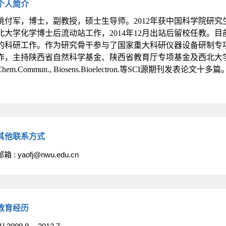
个人简介
姚付军，博士，副教授，硕士生导师。
2012
年获中国科学院研究
北大学化学博士后流动站工作，2014年12月出站后留校任教。
的科研工作。作为研究骨干参与了国家重大科研仪器设备研制专
作，主持陕西省自然科学基金、陕西省教育厅专项基金及西北大
hem.Commun., Biosens.Bioelectron.
等SCI源期刊发表论文十多
篇
其他联系方式
邮箱 :
yaofj@nwu.edu.cn
教育经历