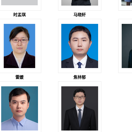
时孟琪
马晓轩
雷媛
焦林郁