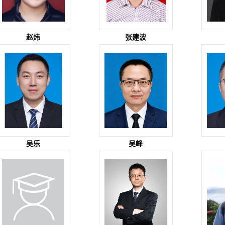
赵炜
张建波
吴乐
吴峰