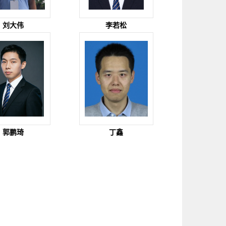
刘大伟
李若松
郭鹏琦
丁鑫