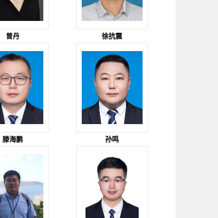
曾丹
徐抗震
滕海鹏
孙鸣