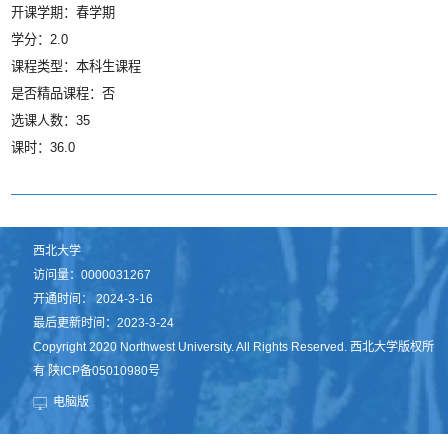
开课学期：春学期
学分：2.0
课程类型：本科生课程
是否精品课程：否
选课人数：35
课时：36.0
西北大学
访问量：
0000031267
开通时间：
2024
-
3
-
16
最后更新时间：
2023
-
3
-
24
Copyright 2020 Northwest University. All Rights Reserved. 西北大学版权所
有 陕ICP备05010980号
电脑版