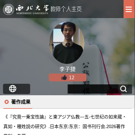
李子捷
12
著作成果
《『究竟一乗宝性論』と東アジア仏教―五‐七世纪の如来蔵・
真如・種姓説の研究》.日本东京:东京：国书刊行会.2026著作