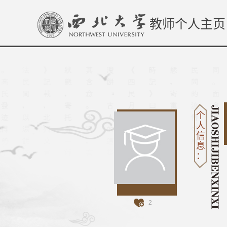
教师个人主页
个
人
信
息
：
2