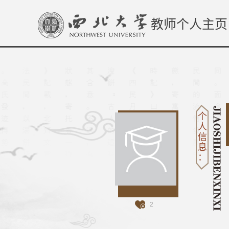
教师个人主页
个
人
信
息
：
2