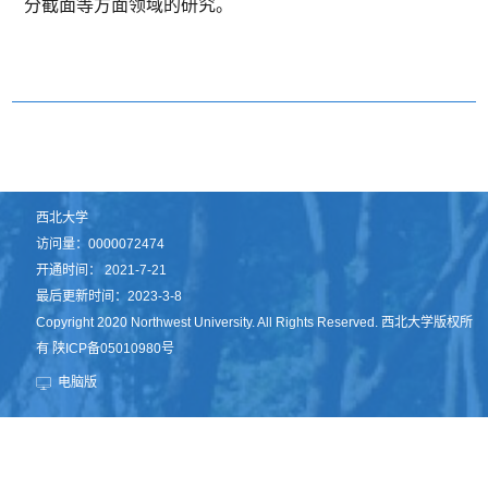
分截面等方面领域的研究。
西北大学
访问量：
0000072474
开通时间：
2021
-
7
-
21
最后更新时间：
2023
-
3
-
8
Copyright 2020 Northwest University. All Rights Reserved. 西北大学版权所
有 陕ICP备05010980号
电脑版