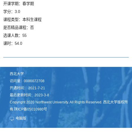
开课学期：春学期
学分：3.0
课程类型：本科生课程
是否精品课程：否
选课人数：55
课时：54.0
西北大学
访问量：
0000072708
开通时间：
2021
-
7
-
21
最后更新时间：
2023
-
3
-
8
Copyright 2020 Northwest University. All Rights Reserved. 西北大学版权所
有 陕ICP备05010980号
电脑版