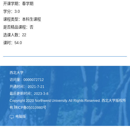
开课学期：春学期
学分：3.0
课程类型：本科生课程
是否精品课程：否
选课人数：22
课时：54.0
西北大学
访问量：
0000072712
开通时间：
2021
-
7
-
21
最后更新时间：
2023
-
3
-
8
Copyright 2020 Northwest University. All Rights Reserved. 西北大学版权所
有 陕ICP备05010980号
电脑版