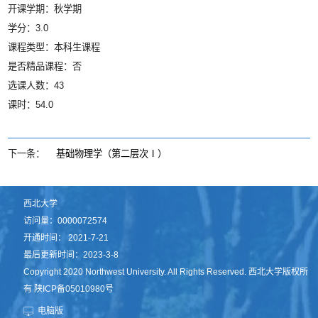
开课学期：秋学期
学分：3.0
课程类型：本科生课程
是否精品课程：否
选课人数：43
课时：54.0
下一条：
基础物理学（第二层次Ⅰ）
西北大学
访问量：
0000072574
开通时间：
2021
-
7
-
21
最后更新时间：
2023
-
3
-
8
Copyright 2020 Northwest University. All Rights Reserved. 西北大学版权所
有 陕ICP备05010980号
电脑版