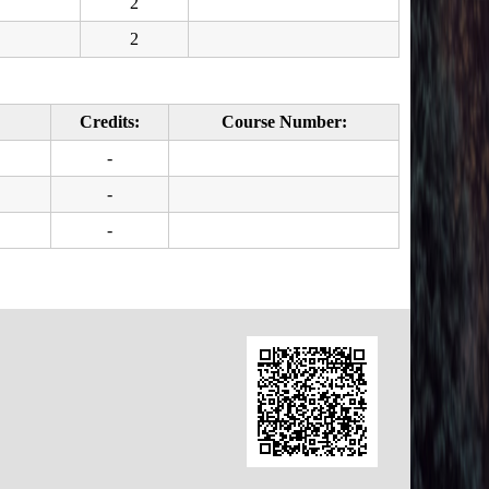
2
2
Credits:
Course Number:
-
-
-