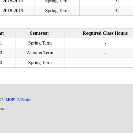
2018-2019
Spring Term
32
2018-2019
Spring Term
32
ar:
Semester:
Required Class Hours:
1
Spring Term
-
0
Autumn Term
-
0
Spring Term
-
25
|
MOBILE Version
ina