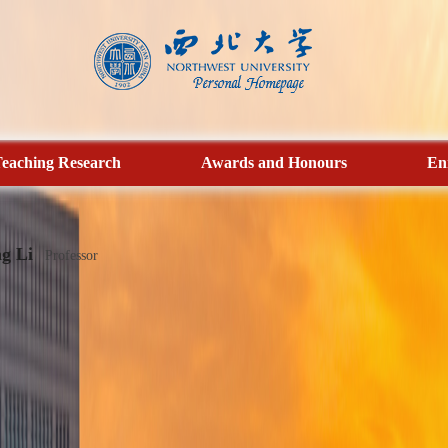
eaching Research
Awards and Honours
En
g Li
Professor