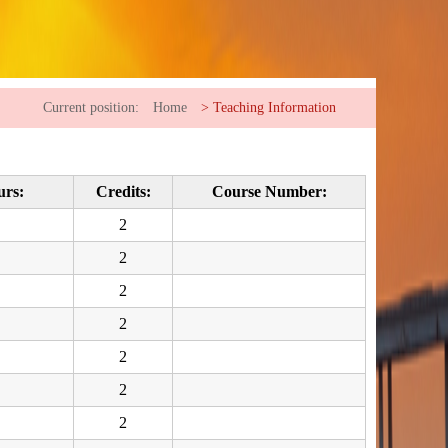
Current position:
Home
>
Teaching Information
urs:
Credits:
Course Number:
2
2
2
2
2
2
2