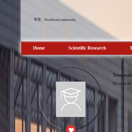
中文
Northwest university
Home
Scientific Research
T
Youguan
No content