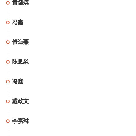
黄健嫔
冯鑫
修海燕
陈思淼
冯鑫
戴政文
李嘉琳