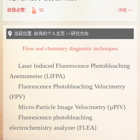
给我点赞：
55
详细 >>
当前位置:
赵伟的个人主页
>>研究方向
Flow and chemistry diagnostic techniques
Laser Induced Fluorescence Photobleaching
Anemometer (LIFPA)
Fluorescence Photobleaching Velocimetry
(FPV)
Micro-Particle Image Velocimetry (µPIV)
Fluorescence photobleaching
electrochemistry analyzer (FLEA)