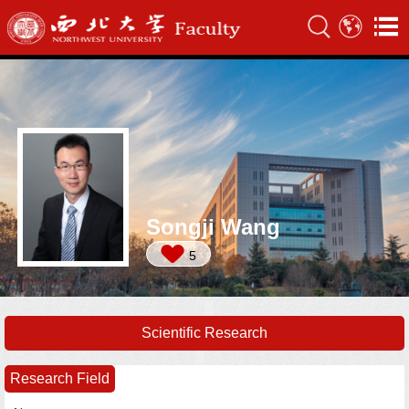
Songji Wang
5
Scientific Research
Research Field