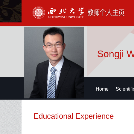
Songji 
Home
Scientif
Educational Experience