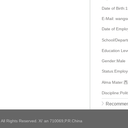
Date of Birth:
E-Mail:
wangs
Date of Empl
School/Dep
Education Leve
Gender:Male
Status:Emplo
Alma Mater
Discipline:Pol
Recommen
 All Rights Reserved. Xi' an 710069,P.R.China