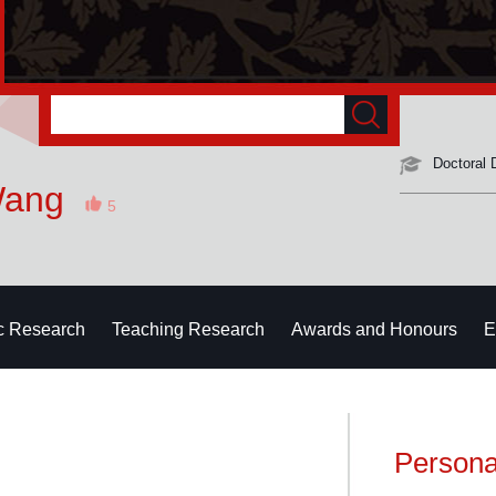
Doctoral 
Wang
5
ic Research
Teaching Research
Awards and Honours
E
Persona