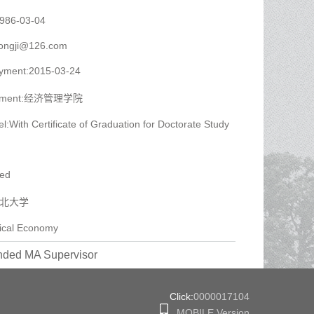
1986-03-04
ongji@126.com
oyment:2015-03-24
artment:经济管理学院
l:With Certificate of Graduation for Doctorate Study
yed
:西北大学
itical Economy
ded MA Supervisor
Click:
0000017104
MOBILE Version