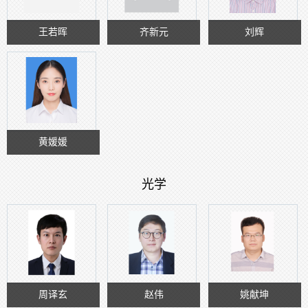
王若晖
齐新元
刘辉
黄媛媛
光学
周译玄
赵伟
姚献坤