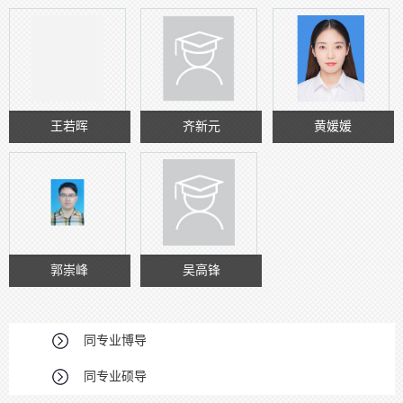
王若晖
齐新元
黄媛媛
郭崇峰
吴高锋
同专业博导
同专业硕导