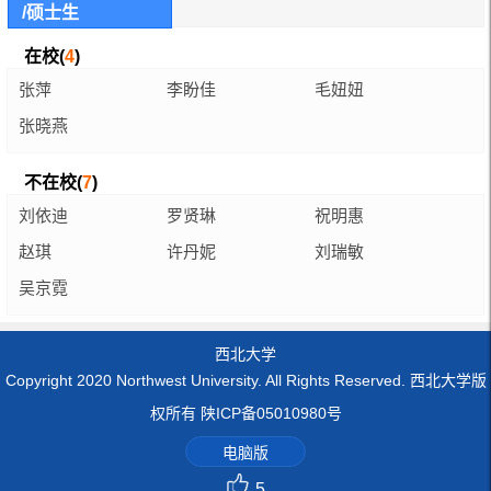
/硕士生
在校(
4
)
张萍
李盼佳
毛妞妞
张晓燕
不在校(
7
)
刘依迪
罗贤琳
祝明惠
赵琪
许丹妮
刘瑞敏
吴京霓
西北大学
Copyright 2020 Northwest University. All Rights Reserved. 西北大学版
权所有 陕ICP备05010980号
电脑版
5