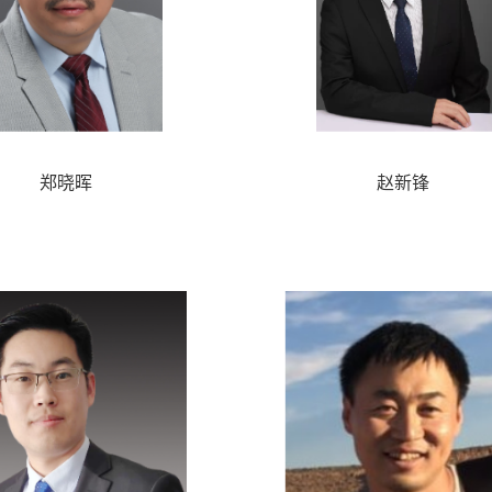
郑晓晖
赵新锋