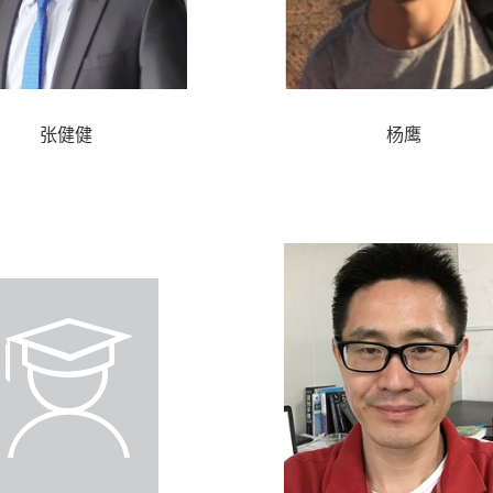
张健健
杨鹰