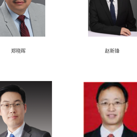
郑晓晖
赵新锋