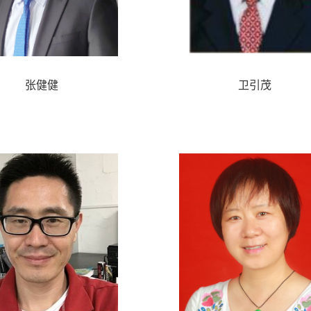
张健健
卫引茂