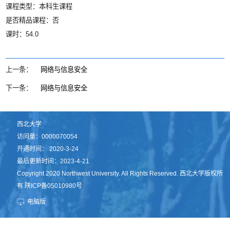
课程类型：本科生课程
是否精品课程：否
课时：54.0
上一条：
网络与信息安全
下一条：
网络与信息安全
西北大学
访问量：
0000070054
开通时间：
2020
-
3
-
24
最后更新时间：
2023
-
4
-
21
Copyright 2020 Northwest University. All Rights Reserved. 西北大学版权所
有 陕ICP备05010980号
电脑版