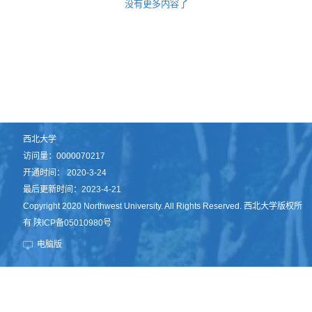
没有更多内容了
西北大学
访问量：
0000070217
开通时间：
2020
-
3
-
24
最后更新时间：
2023
-
4
-
21
Copyright 2020 Northwest University. All Rights Reserved. 西北大学版权所
有 陕ICP备05010980号
电脑版