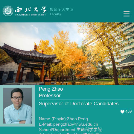
Peng Zhao
Professor
Supervisor of Doctorate Candidates
459
Name (Pinyin):Zhao Peng
E-Mail:
pengzhao@nwu.edu.cn
School/Department:生命科学学院