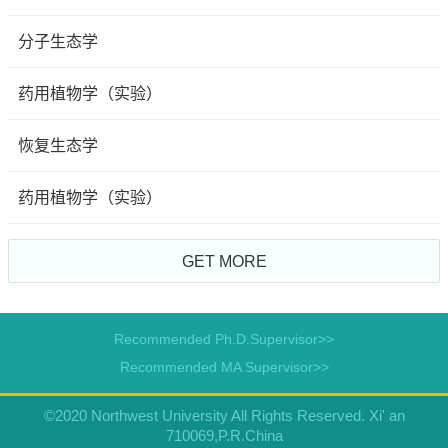
分子生态学
药用植物学（实验）
恢复生态学
药用植物学（实验）
GET MORE
Recommended Ph.D.Supervisor>>
Recommended MA Supervisor>>
©2020 Northwest University All Rights Reserved. Xi' an
710069,P.R.China