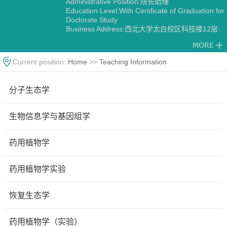
Administrative Position:院长助理
Education Level:With Certificate of Graduation for
Doctorate Study
Business Address:西北大学太白校区科技楼12层
1202
Gender:Male
Contact Information:pengzhao@nwu.edu.cn
Current position:
Home
>>
Teaching Information
Degree:Doctoral degree
Status:Employed
Academic Titles:生命科学学院院长助理，西部资源
分子生态学
生物与生物技术教育部重点实验室副主任，陕西省
植物学会副理事长/副秘书长，《Horticulture
Research》《Horticulture Plant Journal》
生物信息学与基因组学
《Scientific Data》编委，《西北植物学报》青年编
委，
Alma Mater:西北农林科技大学-Purdue University
药用植物学
Discipline:Botany
Other specialties in Ecology
药用植物学实验
恢复生态学
药用植物学（实验）