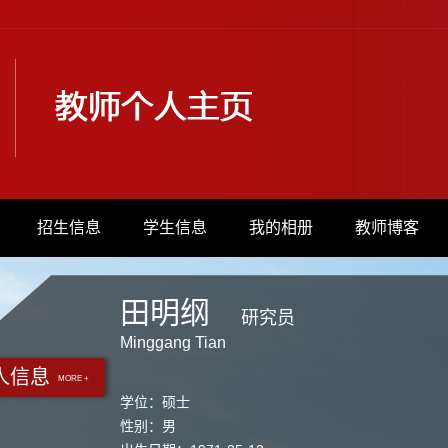
招生信息
学生信息
我的相册
教师博客
田明纲
研究员
Minggang Tian
人信息
MORE +
学位：硕士
性别：男