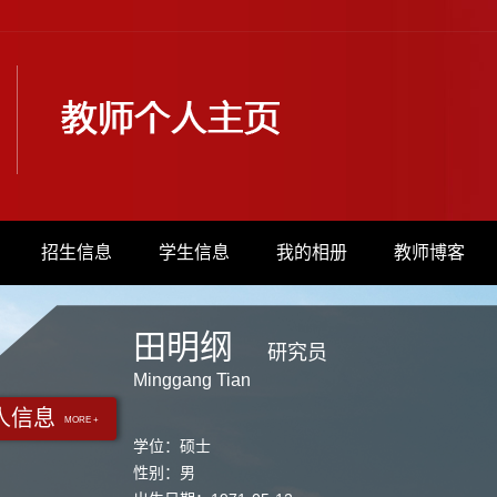
招生信息
学生信息
我的相册
教师博客
田明纲
研究员
Minggang Tian
人信息
MORE +
学位：硕士
性别：男