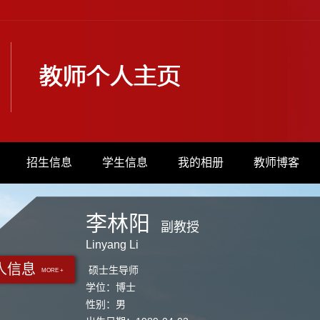
招生信息
学生信息
我的相册
教师博客
李林阳
副教授
Linyang Li
人信息
硕士生导师
MORE +
学位：博士
性别：男