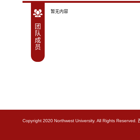
暂无内容
团
队
成
员
Copyright 2020 Northwest University. All Rights R