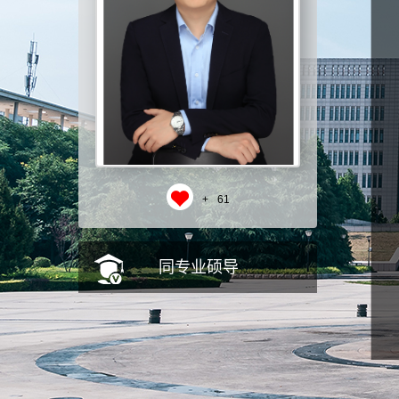
+
61
同专业硕导