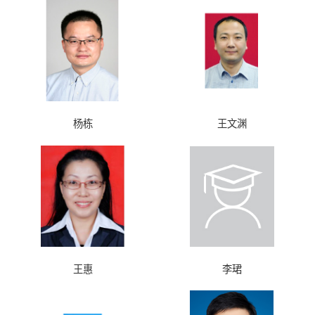
杨栋
王文渊
王惠
李珺