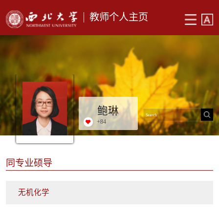
教师个人主页
鲍琳
+
84
同专业硕导
无机化学