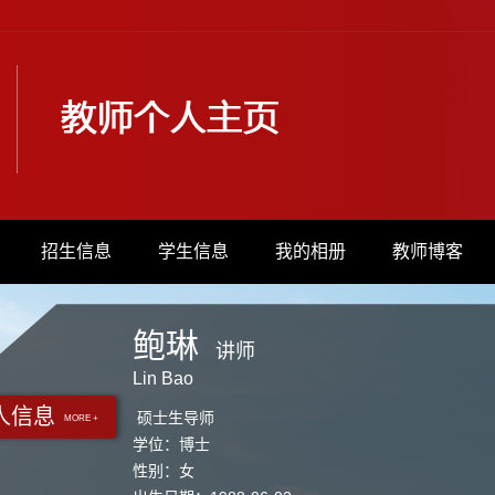
招生信息
学生信息
我的相册
教师博客
鲍琳
讲师
Lin Bao
人信息
硕士生导师
MORE +
学位：博士
性别：女