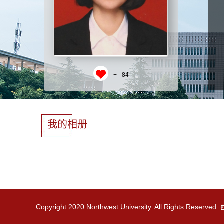
+
84
我的相册
Copyright 2020 Northwest University. All Rights R