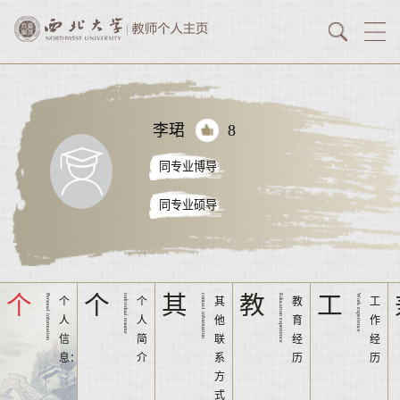
李珺
8
同专业博导
同专业硕导
个
个
其
教
工
Personal information
individual resume
contact information
Education experience
Work experience
个
个
其
教
工
人
人
他
育
作
信
简
联
经
经
息：
介
系
历
历
方
式