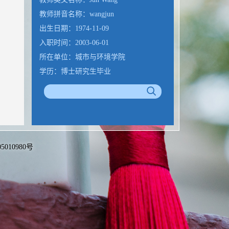
教师拼音名称：wangjun
出生日期：1974-11-09
入职时间：2003-06-01
所在单位：城市与环境学院
学历：博士研究生毕业
性别：男
学位：博士
职称：教授
硕士生导师
备05010980号