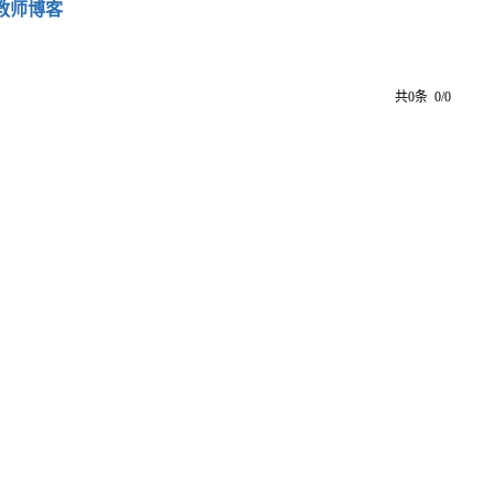
教师博客
共0条 0/0