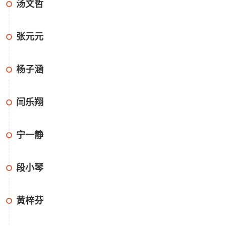
汤文哲
张元元
杨子涵
闫乐翔
宁一静
段小琴
黄梓芬