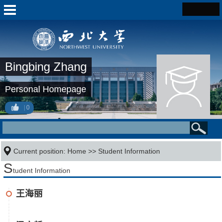
Bingbing Zhang
Personal Homepage
0
Current position:
Home
>>
Student Information
S
tudent Information
王海丽