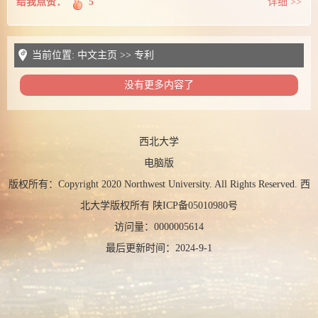
给我点赞：
5
详细 >>
当前位置:
中文主页
>>
专利
没有更多内容了
西北大学
电脑版
版权所有：Copyright 2020 Northwest University. All Rights Reserved. 西
北大学版权所有 陕ICP备05010980号
访问量：
0000005614
最后更新时间：
2024
-
9
-
1