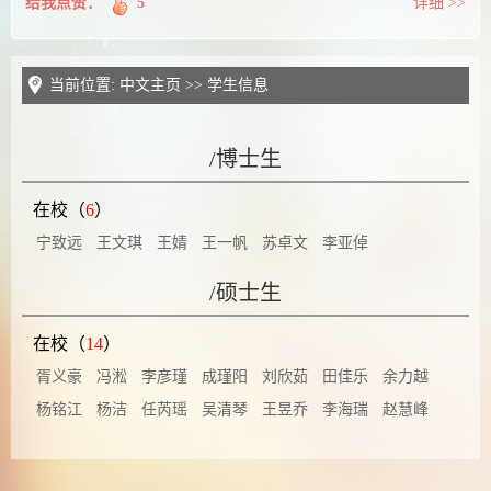
给我点赞：
5
详细 >>
当前位置:
中文主页
>>
学生信息
/博士生
在校（
6
）
宁致远
王文琪
王婧
王一帆
苏卓文
李亚倬
/硕士生
在校（
14
）
胥义豪
冯淞
李彦瑾
成瑾阳
刘欣茹
田佳乐
余力越
杨铭江
杨洁
任芮瑶
吴清琴
王昱乔
李海瑞
赵慧峰