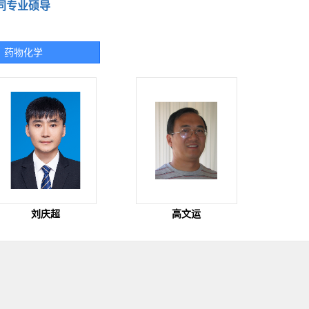
同专业硕导
药物化学
刘庆超
高文运