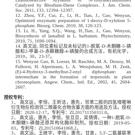
Enantioselective Arylation of N-Tosylalkylaldimines
Catalyzed by Rhodium-Diene Complexes
.
J. Am. Chem.
Soc.
2011, 133, 12394–12397
.
12.
Zhou, Y.F., Cui, Z., Li, H., Tian, J., Gao, Wenyun,
Optimized enzymatic preparation of 1-deoxy-D-xylulose 5-
phosphate.
Bioorg. Chem.
2010. 38, 120-123.
13.
Li, H., Yang, S.Q., Wang, H.,Tian, J., Gao, Wenyun,
Biosynthesis of lamalbid in L. barbatum.
Phytochemistry
,
2010, 71, 1690-1694.
14.
高文运
,
同位素标记及未标记的
1-
脱氧
-D-
木酮糖
-5-
磷
酸和
2-
甲基
-D-
赤藓糖醇
-4-
磷酸的合成方法，有机化学，
2010
，
30
，
23-37
。
15.
Wenyun
Gao, R. Loeser, M. Raschke, M. A. Dessoy, M.
Fulhorst, H. Alpermann, L. A. Wessjohann, M. H. Zenk,
(E)-4-Hydroxy-3-methylbut-2-enyl diphosphate: an
intermediate in the formation of terpenoids in plant
chromoplasts.
Angew. Chem., In
t
l
.
Ed.
, 2002, 41, 2604-
2607.
授权专利：
1、
高文运，李恒，王昕洁，惠先
，
邻苯二胺的四氢喹喔啉
衍生物在检测邻二羰基化合物含量方面的用途及方法
。
授权
日期：
20
20
-
12
-
17
，专利号：
ZL201
7
1
1350311
.
0
。
2、
高文运，惠先，李恒，张旦旦，吴倩倩，一种
1-
脱氧
-D-
木酮糖
5-
磷酸还原异构化酶抑制剂。
授权日期：
201
9
-
05
-
0
3
，专利号：
ZL201510641068.2
。
3、
高文运，王继宇，李恒，惠先，甘泉，
3,3'-
二氨基联苯