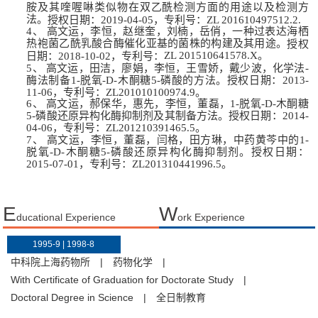
胺及其喹喔啉类似物在双乙酰检测方面的用途以及检测方
法。
授权日期：
201
9
-
04
-0
5
，专利号：
ZL
201
6
104
97
5
12.2.
4、
高文运，李恒，赵继奎，刘楠
，岳俏，
一种过表达海栖
热袍菌乙酰乳酸合酶催化亚基的菌株的构建及其用途
。
授权
ZL
201510641578
.
X
。
日期：
201
8
-1
0
-0
2
，专利号：
5、
高文运，田洁，廖娟，李恒，王雪娇，戴少波，化学法
-
酶法制备
1-
脱氧
-D-
木酮糖
5-
磷酸的方法。授权日期：
2013-
11-06
，专利号：
ZL201010100974.9
。
6、
高文运，郝保华，惠先，李恒，董磊，
1-
脱氧
-D-
木酮糖
5-
磷酸还原异构化酶抑制剂及其制备方法。授权日期：
2014-
04-06
，专利号：
ZL201210391465.5
。
7、
高文运，李恒，董磊，闫格，田方琳，中药黄芩中的
1-
脱氧
-D-
木酮糖
5-
磷酸还原异构化酶抑制剂。授权日期：
2015-07-01
，专利号：
ZL201310441996.5
。
E
W
ducational Experience
ork Experience
1995-9 | 1998-8
中科院上海药物所
|
药物化学
|
With Certificate of Graduation for Doctorate Study
|
Doctoral Degree in Science
|
全日制教育