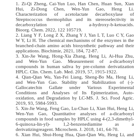
1.
Zi-Qi Zheng, Cai-Yun Luo, Han Chen, Huan Sun, Xian
Hui, Zi-Dong Chen,
Wen-Yun Gao,
Heng Li
.
Characterization of a
cetolac
t
at
e
decarboxylase
of
Streptococcus
thermophilus
and its stereoselectivity in
decarboxylation of
a
-hydroxy-
b
-ketoacids.
Bioorg
.
Chem
.
2022
,
122 105719
.
2.
Liang Y
F
,
Long Z X, Zhang Y J, Yan L T, Luo C Y, Gao
W Y, Li H.
The chemical mechanisms of the enzymes in the
branched-chain
amino acids biosynthetic pathway and their
applications
.
Biochimie
, 2021
,
184,
72-87.
3.
Xin-Jie Wang, Hong-Xia Zhang, Heng Li,
Ai-Hua Zhu,
and Wen-Yun Gao
.
Measurement of
a
-dicarbonyl
compounds in human saliva by pre-column derivatization
HPLC
.
Clin
.
Chem
.
Lab
.
Med
.
2019
, 57, 1915-1922.
4.
Qian-Qian Wu, Yan-Fei Liang, Sheng-Bo Ma, Heng Li,
and Wen-Yun Gao
.
Stability and Stabilization of (-)-
Gallocatechin Gallate under Various Experimental
Conditions and Analyses of Its Epimerization, Auto-
oxidation, and Degradation by LC-MS
.
J. Sci.
F
ood Agric.
2019, 93, 5984-5993.
5.
Xin-Jie Wang, Feng Gao, Lu-Chao Li, Xian Hui, Heng Li,
Wen-Yun Gao
,
Quantitative analyses of
a
-dicarbonyl
compounds in food samples by HPLC
using 4-(2,3-dimethyl-
6-quinoxa
-
lin
-
yl)-
1,2-benzenediamine as a
derivatizingreagent
.
Microchem
.
J
.
2018
,
141
,
64
-
70
.
6.
Xian Hui,
Shui-Hong Hua
,
Qian-Qian Wu,
Heng Li, and