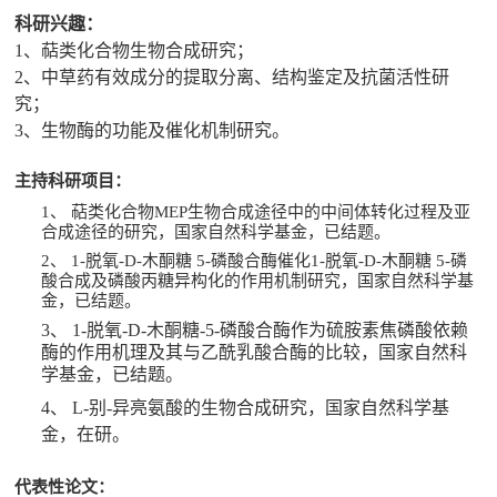
科研兴趣：
1
、萜类化合物生物合成研究；
2
、中草药有效成分的提取分离、结构鉴定及抗菌活性研
究；
3
、生物酶的功能及催化机制研究
。
主持科研项目：
1、
萜类化合物
MEP
生物合成途径中的中间体转化过程及亚
合成途径的研究，国家自然科学基金，已结题
。
2、
1-
脱氧
-D-
木酮糖
5-
磷酸合酶催化
1-
脱氧
-D-
木酮糖
5-
磷
酸合成及磷酸丙糖异构化的作用机制研究，
国家自然科学基
金
，
已结题
。
3、
1-
脱氧
-D-
木酮糖
-5-
磷酸合酶作为硫胺素焦磷酸依赖
酶的作用机理及其与乙酰乳酸合酶的比较，
国家自然科
学基金，
已结题。
4、
L-
别
-
异亮氨酸的生物合成研究
，
国家自然科学基
金，
在研
。
代表性
论文：