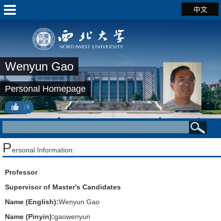
中文
Wenyun Gao
Personal Homepage
9
P
ersonal Information:
Professor
Supervisor of Master's Candidates
Name (English):
Wenyun Gao
Name (Pinyin):
gaowenyun