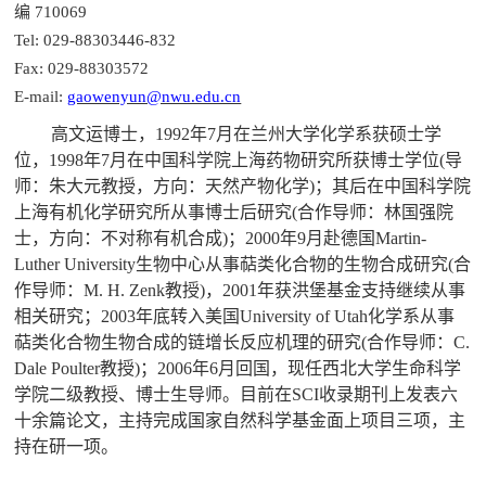
编
710069
Tel: 029-88303446-832
Fax: 029-88303572
E-mail:
gaowenyun@nwu.edu.cn
高文运博士，
1992
年
7
月在兰州大学化学系获硕士学
位，
1998
年
7
月在中国科学院上海药物研究所获博士学位
(
导
师：朱大元教授，方向：天然产物化学
)
；其后在中国科学院
上海有机化学研究所从事博士后研究
(
合作
导师：林国强院
士，方向：不对称有机合成
)
；
2000
年
9
月赴德国
Martin-
Luther University
生物中心从事萜类化合物的生物合成研究
(
合
作
导师：
M. H. Zenk
教授
)
，
2001
年获洪堡基金支持继续从事
相关研究；
2003
年底转入美国
University of Utah
化学系从事
萜类化合物生物合成的链增长反应机理的研究
(
合作
导师：
C.
Dale Poulter
教授
)
；
2006
年
6
月回国，现任西北大学生命科学
学院
二级
教授、博士生导师。目前在
SCI
收录期刊上发表
六
十余篇论文，
主持
完成国家自然科学基金
面上项目三
项，主
持在研一项
。