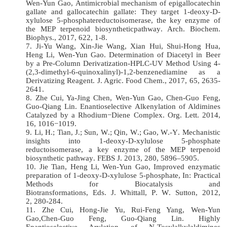
Wen-Yun Gao
,
Antimicrobial mechanism of epigallocatechin
gallate and
gallocatechin gallate: They target 1-deoxy-D-
xylulose 5-phosphatereductoisomerase, the key enzyme of
the MEP terpenoid biosyntheticpathway
.
Arch. Biochem.
Biophys.
, 2017, 622, 1-8.
7.
Ji-Yu Wang, Xin-Jie Wang, Xian Hui, Shui-Hong Hua,
Heng Li, Wen-Yun Gao
.
Determination of Diacetyl in Beer
by a Pre-Column Derivatization-HPLC-UV Method Using 4-
(2,3-dimethyl-6-quinoxalinyl)-1,2-benzenediamine as a
Derivatizing Reagent.
J. Agri
c
. Food Chem.
,
2017, 65, 2635-
2641
.
8.
Zhe Cui, Ya-Jing Chen, Wen-Yun Gao, Chen-Guo Feng,
Guo-Qiang Lin
.
Enantioselective Alkenylation of Aldimines
Catalyzed by a Rhodium−Diene Complex
.
Org. Lett.
2014,
16, 1016−1019
.
9.
Li
,
H
.;
Tian
,
J
.;
Sun, W
.;
Qin, W
.;
Gao
,
W
.
-
Y
.
Mechanistic
insights into 1-deoxy-D-xylulose 5-phosphate
reductoisomerase, a key enzyme of the MEP terpenoid
biosynthetic pathway
.
FEBS J.
2013, 280, 5896–5905.
10.
Jie Tian, Heng Li, Wen-Yun Gao,
Improved enzymatic
preparation of 1-deoxy-D-xylulose 5-phosphate
, In:
Practical
Methods for Biocatalysis and
Biotransformations
,
Ed
s.
J
.
Whittall, P
.
W
.
Sutton, 2012
,
2, 280-284
.
11.
Zhe Cui, Hong-Jie Yu, Rui-Feng Yang, Wen-Yun
Gao,Chen-Guo Feng, Guo-Qiang Lin
.
Highly