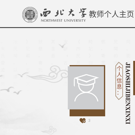
教师个人主页
个
人
信
息
：
3