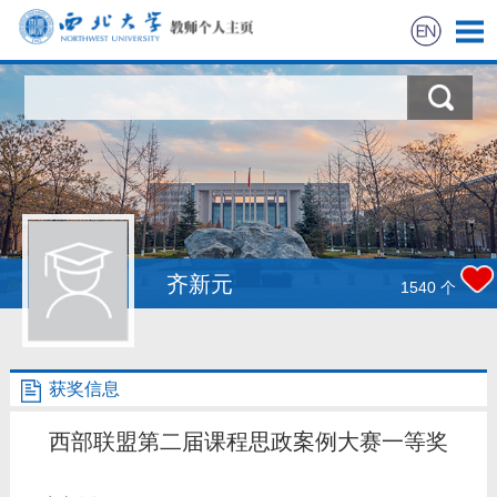
首页
科研动态
科学研究
教学研究
齐新元
1540
个
团队招募
获奖信息
我的相册
西部联盟第二届课程思政案例大赛一等奖
友情链接