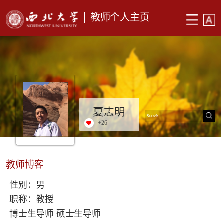
教师个人主页
夏志明
+
26
教师博客
性别：男
职称：教授
博士生导师 硕士生导师