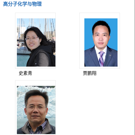
高分子化学与物理
史素青
贾鹏翔