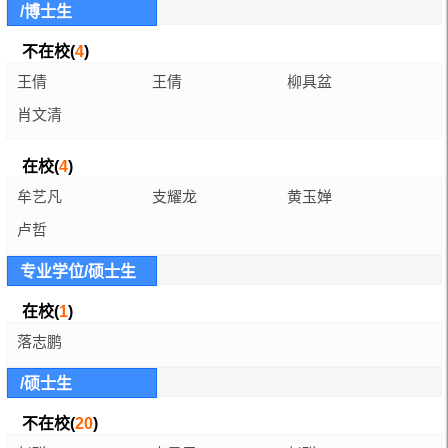
/博士生
不在校(
4
)
王倩
王倩
柳具盆
肖文清
在校(
4
)
牟艺凡
支耀龙
黄玉婵
卢哲
专业学位/硕士生
在校(
1
)
落志鹏
/硕士生
不在校(
20
)