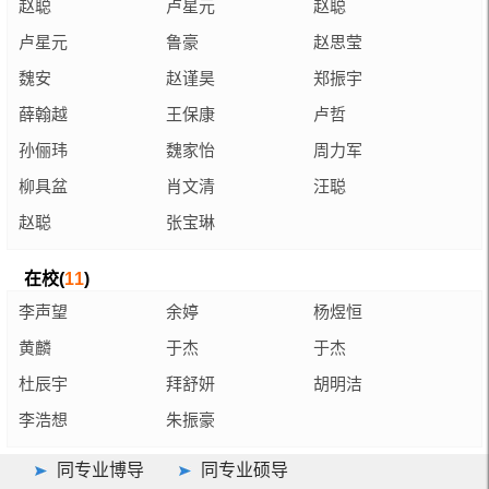
赵聪
卢星元
赵聪
卢星元
鲁豪
赵思莹
魏安
赵谨昊
郑振宇
薛翰越
王保康
卢哲
孙俪玮
魏家怡
周力军
柳具盆
肖文清
汪聪
赵聪
张宝琳
在校(
11
)
李声望
余婷
杨煜恒
黄麟
于杰
于杰
杜辰宇
拜舒妍
胡明洁
李浩想
朱振豪
同专业博导
同专业硕导