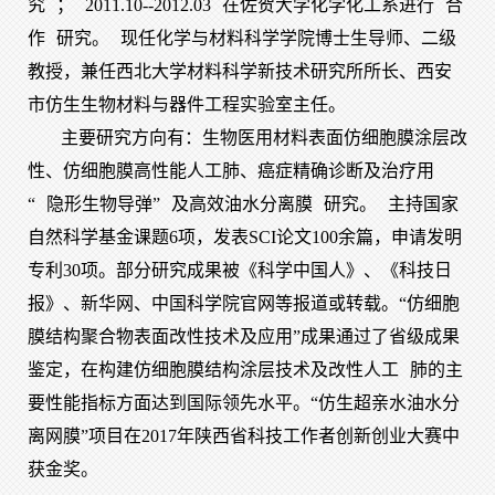
究
；
2011.10--2012.03
在佐贺大学化学化工系进行
合
作
研究。
现任化学与材料科学学院博士生导师、二级
教授，兼任西北大学材料科学新技术研究所所长、西安
市仿生生物材料与器件工程实验室主任。
主要研究方向有：生物医用材料表面仿细胞膜涂层改
性、仿细胞膜高性能人工肺、癌症精确诊断及治疗用
“
隐形生物导弹
”
及高效油水分离膜
研究
。
主持国家
自然科学基金课题6项，发表SCI论文100余篇，申请发明
专利30项。部分研究成果被《科学中国人》、《科技日
报》、新华网、中国科学院官网等报道或转载。“仿细胞
膜结构聚合物表面改性技术及应用”成果通过了省级成果
鉴定，在构建仿细胞膜结构涂层技术及改性人工
肺
的主
要性能指标方面达到国际领先水平。“仿生超亲水油水分
离网膜”项目在2017年陕西省科技工作者创新创业大赛中
获金奖。