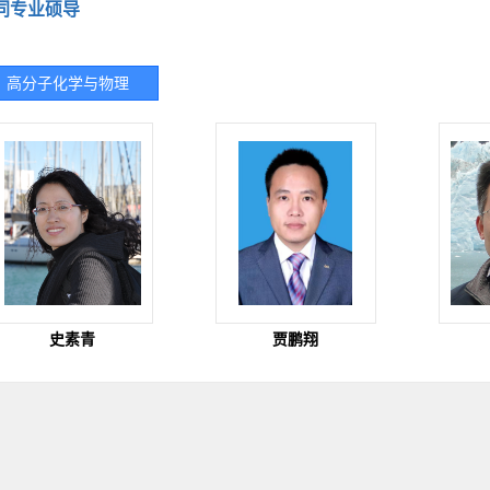
同专业硕导
高分子化学与物理
史素青
贾鹏翔