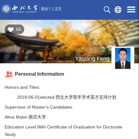
66
Yaqiang Feng
Personal Information
Honors and Titles:
2018-06-01elected:西北大学青年学术英才支持计划
Supervisor of Master's Candidates
Alma Mater:南京大学
Education Level:With Certificate of Graduation for Doctorate
Study