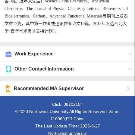
各1项。近年来先后在Science China Chemistry、Analytical
Chemistry、The Journal of Physical Chemistry Letters、Biosensors and
Bioelectronics、Carbon、Advanced Functional Materials等期刊上发表
文章17篇，其中第一作者或通讯作者论文10篇。2018年入选西北大
学“青年学术英才支持计划”。
Work Experience
Other Contact Information
Recommended MA Supervisor
Click:
38102154
©2020 Northwest University All Rights Reserved. Xi' an
710069,P.R.China
The Last Update Time:
2025
-
8
-
27
Northwest university