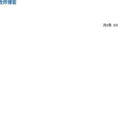
教师博客
共0条 0/0