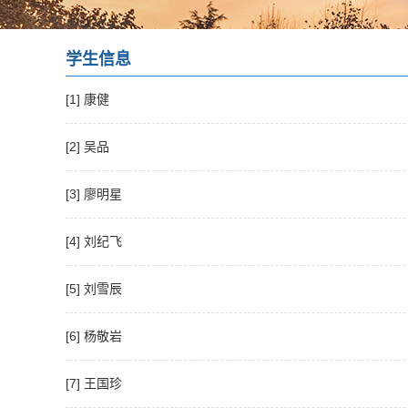
学生信息
[1] 康健
[2] 吴品
[3] 廖明星
[4] 刘纪飞
[5] 刘雪辰
[6] 杨敬岩
[7] 王国珍