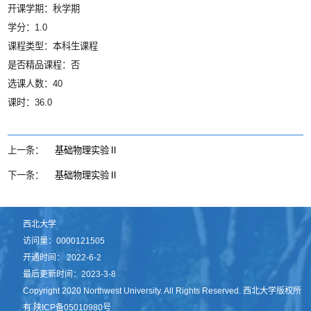
开课学期：秋学期
学分：1.0
课程类型：本科生课程
是否精品课程：否
选课人数：40
课时：36.0
上一条：
基础物理实验Ⅱ
下一条：
基础物理实验Ⅱ
西北大学
访问量：
0000121505
开通时间：
2022
-
6
-
2
最后更新时间：
2023
-
3
-
8
Copyright 2020 Northwest University. All Rights Reserved. 西北大学版权所
有 陕ICP备05010980号