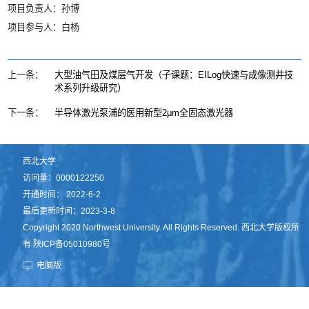
项目负责人：孙博
项目参与人：白杨
上一条：
大型油气田及煤层气开发（子课题：EILog快速与成像测井技
术系列升级研究）
下一条：
半导体激光泵浦的医用新型2μm全固态激光器
西北大学
访问量：
0000122250
开通时间：
2022
-
6
-
2
最后更新时间：
2023
-
3
-
8
Copyright 2020 Northwest University. All Rights Reserved. 西北大学版权所
有 陕ICP备05010980号
电脑版