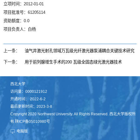
立项时间：2012-01-01
项目批准号：61205114
资助额度：0.0
项目负责人：白杨
上一条：
油气井激光射孔领域万瓦级光纤激光器泵浦耦合关键技术研究
下一条：
用于前列腺增生手术的200 瓦级全固态绿光激光器技术
西北大学
访问量：
0000121912
开通时间：
2022
-
6
-
2
最后更新时间：
2023
-
3
-
8
Copyright 2020 Northwest University. All Rights Reserved. 西北大学版权所
有 陕ICP备05010980号
电脑版